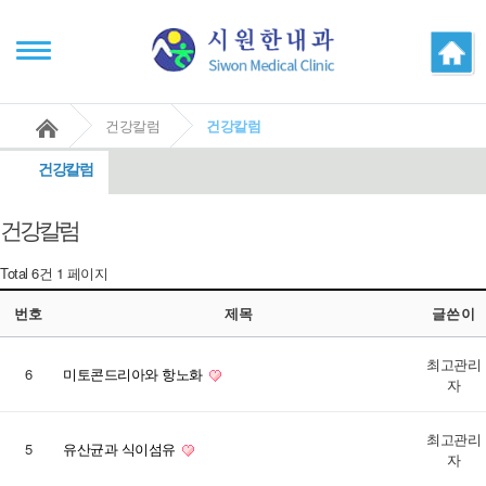
건강칼럼
건강칼럼
건강칼럼
건강칼럼
Total 6건
1 페이지
번호
제목
글쓴이
최고관리
6
미토콘드리아와 항노화
자
최고관리
5
유산균과 식이섬유
자