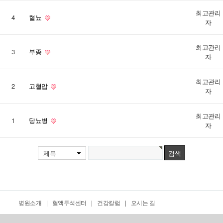
최고관리
4
혈뇨
자
최고관리
3
부종
자
최고관리
2
고혈압
자
최고관리
1
당뇨병
자
제목
병원소개
|
혈액투석센터
|
건강칼럼
|
오시는 길